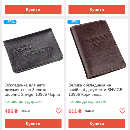
Купити
Купити
–36%
–35%
Обкладинка для авто
Велика обкладинка на
документів на 3 слота
водійські документи SHVIGEL
шкіряна Shvigel 13966 Чорна
13986 Коричнева
Готово до відправки
Готово до відправки
486
611
₴
₴
760 ₴
940 ₴
Купити
Купити