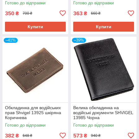
Готово до відправки
Готово до відправки
350
363
₴
₴
700 ₴
660 ₴
Купити
Купити
–41%
–39%
Обкладинка для водійських
Велика обкладинка на
прав Shvigel 13925 шкіряна
водійські документи SHVIGEL
Коричнева
13985 Чорна
Готово до відправки
Готово до відправки
382
573
₴
₴
648 ₴
940 ₴