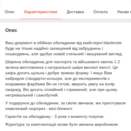
Опис
Характеристики
Доставка
Оплата
Умови 
Опис
Ваш документ в обіймах обкладинки від майстерні blanknote
буде не тільки надійно захищений від забруднень і
пошкоджень, але здобує новий стильний і вишуканий вигляд.
Шкіряна обкладинка для паспорта та військового квитка 1.2
зелена виготовлена з натуральної шкіри високої якості. Ця
шкіра досить щільна і добре тримає форму. І якщо Вам
набридли стандартні кольори, але до експериментів з
яскравими фарбами Ви не готові, зверніть увагу на колір
смарагд. Він досить спокійний і стриманий, але при цьому
нетривіальний і самобутній.
У подарунок до обкладинки, за своїм звичаєм, ми приготували
невеличкий сюрприз - міні-блокнот.
Гарантія на обкладинку - 3 роки з моменту покупки.
Фурнітура та комплектація може бути змінена виробником