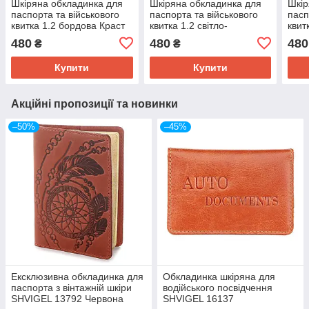
Шкіряна обкладинка для
Шкіряна обкладинка для
Шкір
паспорта та військового
паспорта та військового
пасп
квитка 1.2 бордова Краст
квитка 1.2 світло-
квит
коричнева
Hors
480
480
480
₴
₴
Купити
Купити
Акційні пропозиції та новинки
–50%
–45%
Ексклюзивна обкладинка для
Обкладинка шкіряна для
паспорта з вінтажній шкіри
водійського посвідчення
SHVIGEL 13792 Червона
SHVIGEL 16137