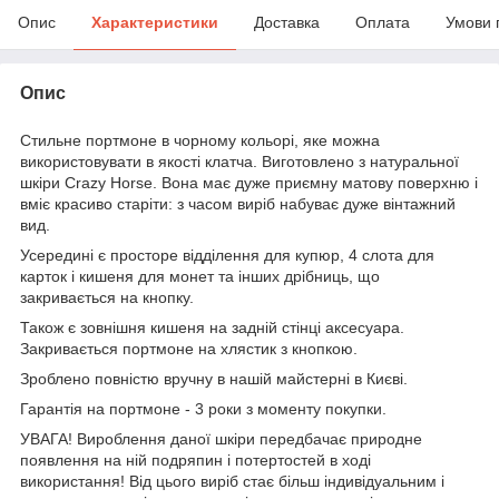
Опис
Характеристики
Доставка
Оплата
Умови 
Опис
Стильне портмоне в чорному кольорі, яке можна
використовувати в якості клатча. Виготовлено з натуральної
шкіри Crazy Horse. Вона має дуже приємну матову поверхню і
вміє красиво старіти: з часом виріб набуває дуже вінтажний
вид.
Усередині є просторе відділення для купюр, 4 слота для
карток і кишеня для монет та інших дрібниць, що
закривається на кнопку.
Також є зовнішня кишеня на задній стінці аксесуара.
Закривається портмоне на хлястик з кнопкою.
Зроблено повністю вручну в нашій майстерні в Києві.
Гарантія на портмоне - 3 роки з моменту покупки.
УВАГА! Вироблення даної шкіри передбачає природне
появлення на ній подряпин і потертостей в ході
використання! Від цього виріб стає більш індивідуальним і