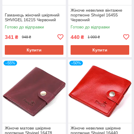
Жіноче невелике вінтажне
Гаманець жіночий шкіряний
портмоне Shvigel 16455
SHVIGEL 16215 Червоний
Червоний
Готово до відправки
Готово до відправки
341
440
₴
₴
948 ₴
1 000 ₴
Купити
Купити
–55%
–50%
Жіноче матове шкіряне
Жіноче невелике шкіряне
портмоне Shvigel 16478
портмоне Shvigel 16440