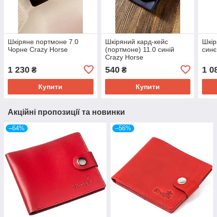
Шкіряне портмоне 7.0
Шкіряний кард-кейс
Шкір
Чорне Crazy Horse
(портмоне) 11.0 синій
синє
Crazy Horse
1 230
540
1 0
₴
₴
Купити
Купити
Акційні пропозиції та новинки
–64%
–56%