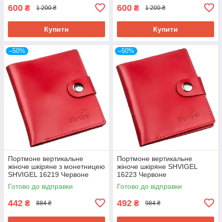
600
600
₴
₴
1 200 ₴
1 200 ₴
Купити
Купити
–50%
–50%
Портмоне вертикальне
Портмоне вертикальне
жіноче шкіряне з монетницею
жіноче шкіряне SHVIGEL
SHVIGEL 16219 Червоне
16223 Червоне
Готово до відправки
Готово до відправки
442
492
₴
₴
884 ₴
984 ₴