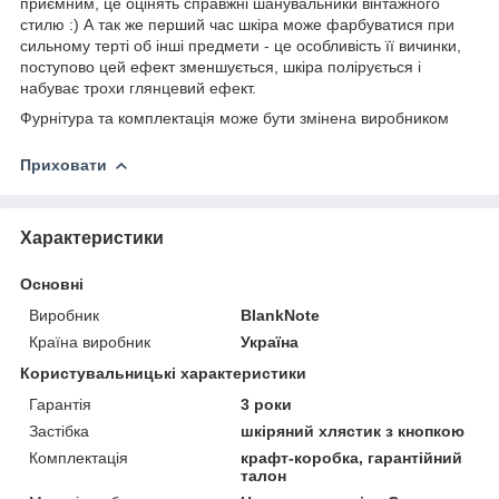
приємним, це оцінять справжні шанувальники вінтажного
стилю :) А так же перший час шкіра може фарбуватися при
сильному терті об інші предмети - це особливість її вичинки,
поступово цей ефект зменшується, шкіра полірується і
набуває трохи глянцевий ефект.
Фурнітура та комплектація може бути змінена виробником
Приховати
Характеристики
Основні
Виробник
BlankNote
Країна виробник
Україна
Користувальницькі характеристики
Гарантія
3 роки
Застібка
шкіряний хлястик з кнопкою
Комплектація
крафт-коробка, гарантійний
талон