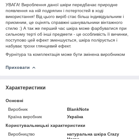
УВАГА! Вироблення даної шкіри передбачає природне
появлення на ній подряпин і потертостей в ході
використання! Від цього виріб стає більш індивідуальним і
приємним, це оцінять справжні шанувальники вінтажного
стилю :) А так же перший час шкіра може фарбуватися при
сильному терті об інші предмети - це особливість її вичинки,
поступово цей ефект зменшується, шкіра полірується і
набуває трохи глянцевий ефект.
Фурнітура та комплектація може бути змінена виробником
Приховати
Характеристики
Основні
Виробник
BlankNote
Країна виробник
Україна
Користувальницькі характеристики
Виробництво
натуральна шкіра Crazy
Horse