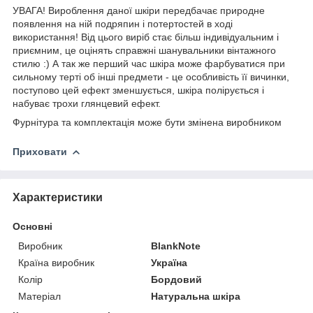
УВАГА! Вироблення даної шкіри передбачає природне
появлення на ній подряпин і потертостей в ході
використання! Від цього виріб стає більш індивідуальним і
приємним, це оцінять справжні шанувальники вінтажного
стилю :) А так же перший час шкіра може фарбуватися при
сильному терті об інші предмети - це особливість її вичинки,
поступово цей ефект зменшується, шкіра полірується і
набуває трохи глянцевий ефект.
Фурнітура та комплектація може бути змінена виробником
Приховати
Характеристики
Основні
Виробник
BlankNote
Країна виробник
Україна
Колір
Бордовий
Матеріал
Натуральна шкіра