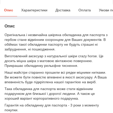
Опис
Характеристики
Доставка
Оплата
Умови п
Опис
Оригінальна і незвичайна шкіряна обкладинка для паспорта з
гербом стане відмінним охоронцем для Ваших документів. В
обіймах такої обкладинки паспорту не будуть страшні ні
забруднення, ні пошкодження.
Виготовлений аксесуар з натуральної шкіри crazy horse. Це
досить міцна шкіра з матовою вінтажною поверхнею.
Прикрашає обкладинку рельєфне тиснення.
Наші майстри старанно прошили всі рядки міцними нитками.
Ви можете бути повністю впевнені в якості аксесуару. А Ваша
впевненість буде підкріплена нашої гарантією на виріб.
Така обкладинка для паспорта може стати відмінним
подарунком для близької і дорогої людини. А також це
хороший варіант корпоративного подарунка.
Гарантія на обкладинку для паспорта - 3 роки з моменту
покупки.