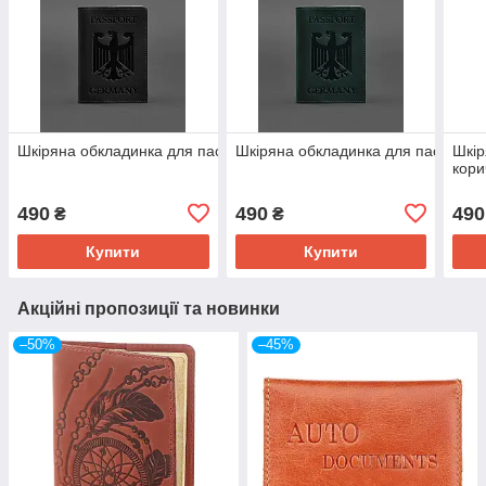
Шкіряна обкладинка для паспорта з гербом Німеччини чорна Cra
Шкіряна обкладинка для паспорта 
Шкір
кори
490
490
490
₴
₴
Купити
Купити
Акційні пропозиції та новинки
–50%
–45%