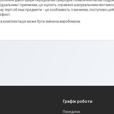
облення даної шкіри передбачає природне появлення на ній подряпин
відуальним і приємним, це оцінять справжні шанувальники вінтажн
у терті об інші предмети - це особливість її вичинки, поступово це
ефект.
та комплектація може бути змінена виробником
Графік роботи
Понеділок