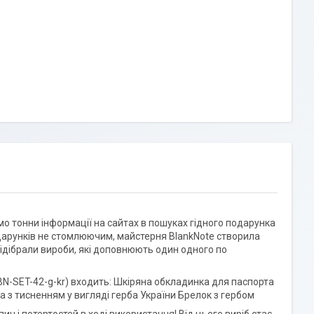
мо тонни інформації на сайтах в пошуках гідного подарунка
подарунків не стомлюючим, майстерня BlankNote створила
ідібрали вироби, які доповнюють один одного по
BN-SET-42-g-kr) входить: Шкіряна обкладинка для паспорта
 з тисненням у вигляді герба України Брелок з гербом