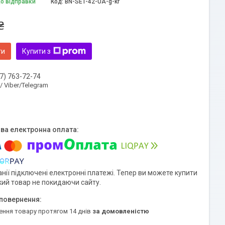
до відправки
Код:
BN-SET-42-UA-g-kr
₴
ти
Купити з
7) 763-72-74
 / Viber/Telegram
нії підключені електронні платежі. Тепер ви можете купити
кий товар не покидаючи сайту.
ення товару протягом 14 днів
за домовленістю