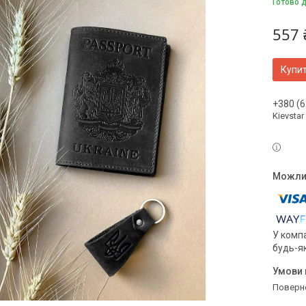
Готово 
557 
Купи
+380 (6
Kievstar
У компа
будь-я
поверн