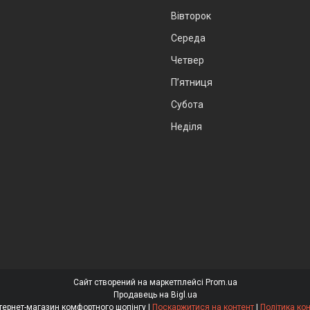
Вівторок
Середа
Четвер
Пʼятниця
Субота
Неділя
Сайт створений на маркетплейсі
Prom.ua
Продавець на Bigl.ua
"Comfortno" інтернет-магазин комфортного шопінгу |
Поскаржитися на контент
|
Політика ко