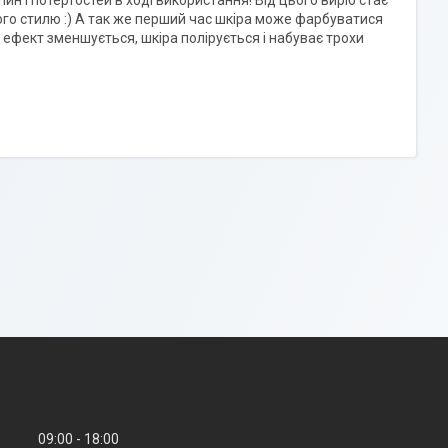
 і потертостей в ході використання! Від цього виріб стає
ого стилю :) А так же перший час шкіра може фарбуватися
й ефект зменшується, шкіра полірується і набуває трохи
09:00
18:00