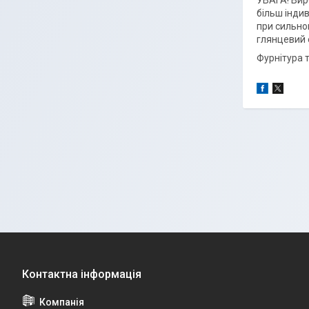
УВАГА! Вир
більш інди
при сильном
глянцевий 
Фурнітура 