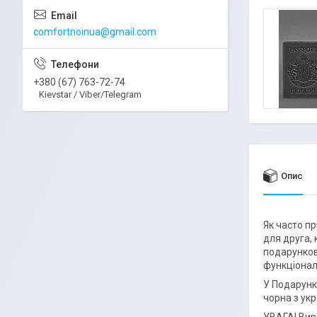
comfortnoinua@gmail.com
+380 (67) 763-72-74
Kievstar / Viber/Telegram
Опис
Як часто п
для друга,
подарунков
функціоналу
У Подарунк
чорна з ук