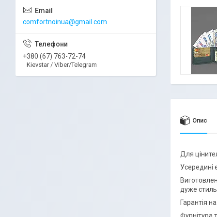
comfortnoinua@gmail.com
+380 (67) 763-72-74
Kievstar / Viber/Telegram
Опис
Для цінител
Усередині є
Виготовлени
дуже стильн
Гарантія на
Фурнітура 