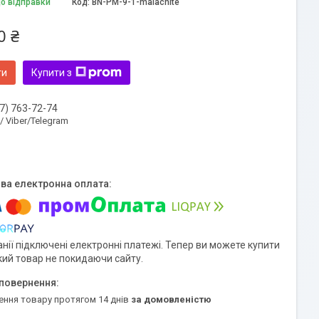
до відправки
Код:
BN-PM-9-1-malachite
0 ₴
ти
Купити з
7) 763-72-74
 / Viber/Telegram
нії підключені електронні платежі. Тепер ви можете купити
кий товар не покидаючи сайту.
ення товару протягом 14 днів
за домовленістю