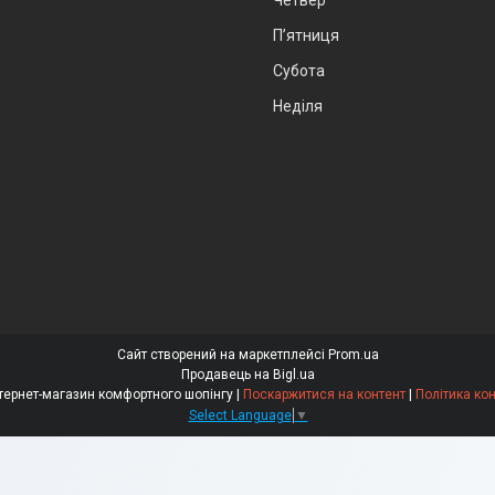
Четвер
Пʼятниця
Субота
Неділя
Сайт створений на маркетплейсі
Prom.ua
Продавець на Bigl.ua
"Comfortno" інтернет-магазин комфортного шопінгу |
Поскаржитися на контент
|
Політика ко
Select Language
▼