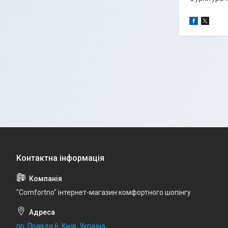
"Comfortno" інтернет-магазин комфортного шопінгу
пр. Правди 6, Київ, Україна