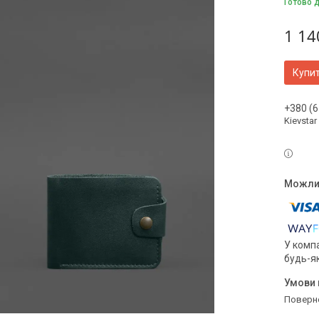
Готово 
1 14
Купи
+380 (6
Kievstar
У компа
будь-я
поверн