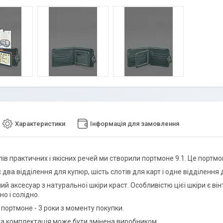
Характеристики
Інформація для замовлення
ів практичних і якісних речей ми створили портмоне 9.1. Це портмо
 два відділення для купюр, шість слотів для карт і одне відділенн
й аксесуар з натуральної шкіри краст. Особливістю цієї шкіри є ві
о і солідно.
 портмоне - 3 роки з моменту покупки.
та комплектація може бути змінена виробником