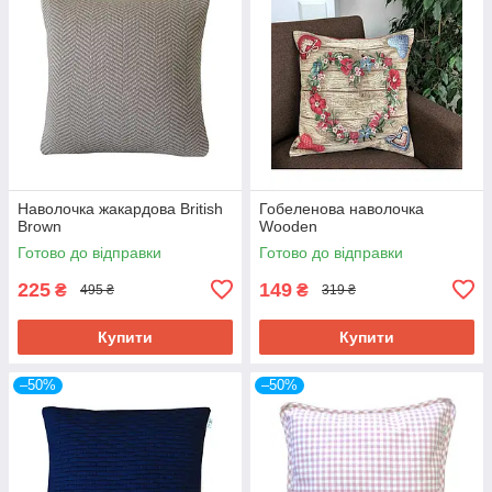
Наволочка жакардова British
Гобеленова наволочка
Brown
Wooden
Готово до відправки
Готово до відправки
225
149
₴
₴
495 ₴
319 ₴
Купити
Купити
–50%
–50%