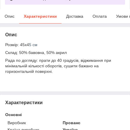
Опис
Характеристики
Доставка
Оплата
Умови 
Опис
Розмір: 45х4
5 см
Склад: 50% бавовна, 50% акрил
Рада по догляду: прати до 40 градусів, віджимання при
мінімальній кількості оборотів, сушити бажано на
горизонтальній поверхні.
Характеристики
Основні
Виробник
Прованс
Країна виробник
Україна