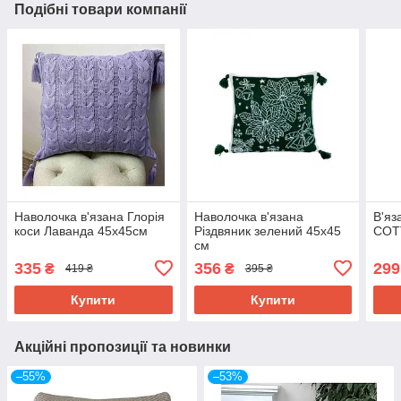
Подібні товари компанії
Наволочка в'язана Глорія
Наволочка в'язана
В'яз
коси Лаванда 45х45см
Різдвяник зелений 45х45
COT
см
335
356
299
₴
₴
419 ₴
395 ₴
Купити
Купити
Акційні пропозиції та новинки
–55%
–53%