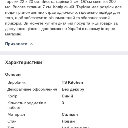
тарілки 22 х 20 см. Висота тарілки 3 см. Об'єм склянки 200
мл. Висота склянки 7 см. Колір синій. Тарілка має розділи для
подачі різноманітних страв одночасно, і ідеально підійде для
того, щоб забезпечити різноманітний та збалансований
прикорм. Ви можете купити дитячий посуд та інші товари за
доступною ціною з доставкою по Україні в нашому інтернет-
магазині.
Приховати
Характеристики
Основні
Виробник
TS Kitchen
Декоративне оформлення
Без декору
Колір
Синій
Кількість предметів в
3
наборі
Матеріал
Силікон
Стан
Новий
Тип
Набір посуду