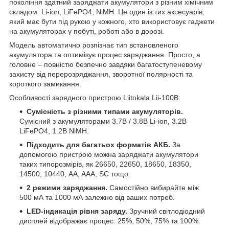
покоління здатний заряджати акумулятори з різним хімічним
складом: Li-ion, LiFePO4, NiMH. Це один із тих аксесуарів,
який має бути під рукою у кожного, хто використовує гаджети
на акумуляторах у побуті, роботі або в дорозі.
Модель автоматично розпізнає тип встановленого
акумулятора та оптимізує процес заряджання. Просто, а
головне – повністю безпечно завдяки багатоступеневому
захисту від перерозряджання, зворотної полярності та
короткого замикання.
Особливості зарядного пристрою Liitokala Lii-100B:
Сумісність з різними типами акумуляторів.
Сумісний з акумуляторами 3.7В / 3.8В Li-ion, 3.2В
LiFePO4, 1.2В NiMH.
Підходить для багатьох форматів АКБ.
За
допомогою пристрою можна заряджати акумулятори
таких типорозмірів, як 26650, 22650, 18650, 18350,
14500, 10440, AA, AAA, SC тощо.
2 режими заряджання.
Самостійно вибирайте між
500 мА та 1000 мА залежно від ваших потреб.
LED-індикація рівня заряду.
Зручний світлодіодний
дисплей відображає процес: 25%, 50%, 75% та 100%.