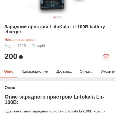
Зарядний пристрій LiitoKala Lii-100B battery
charger
Немає в наявності
Код: Lii-100B
Роздріб
200
₴
Опис
Характеристики
Доставка
Оплата
Умови п
Опис
Опис зарядного пристрою Liitokala Lii-
100B:
Одноканальний зарядний пристрій Liitokala Lii-100B нового