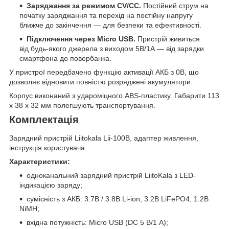
Заряджання за режимом CV/CC.
Постійний струм на
початку заряджання та перехід на постійну напругу
ближче до закінчення — для безпеки та ефективності.
Підключення через Micro USB.
Пристрій живиться
від будь-якого джерела з виходом 5В/1А — від зарядки
смартфона до повербанка.
У пристрої передбачено функцію активації АКБ з 0В, що
дозволяє відновити повністю розряджені акумулятори.
Корпус виконаний з удароміцного ABS-пластику. Габарити 113
х 38 х 32 мм полегшують транспортування.
Комплектація
Зарядний пристрій Liitokala Lii-100B, адаптер живлення,
інструкція користувача.
Характеристики:
одноканальний зарядний пристрій LiitoKala з LED-
індикацією заряду;
сумісність з АКБ: 3.7В / 3.8В Li-ion, 3.2В LiFePO4, 1.2В
NiMH;
вхідна потужність: Micro USB (DC 5 В/1 А);