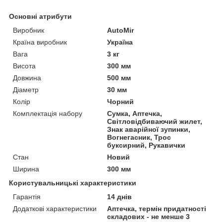
Основні атрибути
Виробник
AutoMir
Країна виробник
Україна
Вага
3 кг
Висота
300 мм
Довжина
500 мм
Діаметр
30 мм
Колір
Чорний
Комплектація набору
Сумка, Аптечка,
Світловідбиваючий жилет,
Знак аварійної зупинки,
Вогнегасник, Трос
буксирний, Рукавички
Стан
Новий
Ширина
300 мм
Користувальницькі характеристики
Гарантія
14 днів
Додаткові характеристики
Аптечка, термін придатності
складових - не менше 3