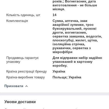
років.; Вогнегасник, дата
виготовлення - не більше
місяця.
Кількість одиниць, шт
14
Комплектація
Сумка, аптечка, знак
аварійної зупинки, трос
буксирувальний, пускові
дроти, вогнегасник,
серветка замшева, водозгін,
плоскогубці, жилет, щітка,
ізоляційна стрічка,
рукавички, серветка з
мікрофібри
Продавець гарантує
Для відправки набір надійно
упаковку
упакований в картонну
коробку.
Країна реєстрації бренду
Україна
Країна-виробник товару
Польща; Україна
Приховати
Умови доставки