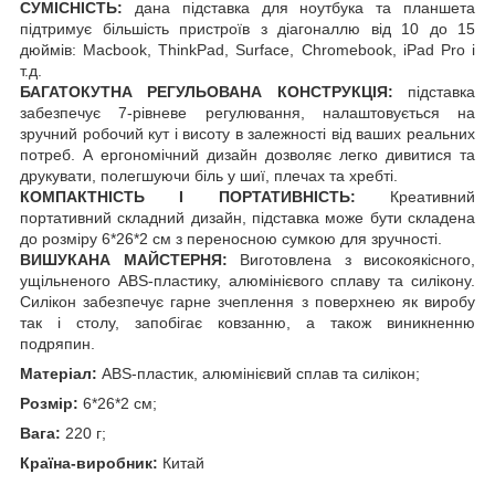
СУМІСНІСТЬ:
дана підставка для ноутбука та планшета
підтримує більшість пристроїв з діагоналлю від 10 до 15
дюймів: Macbook, ThinkPad, Surface, Chromebook, iPad Pro і
т.д.
БАГАТОКУТНА РЕГУЛЬОВАНА КОНСТРУКЦІЯ:
підставка
забезпечує 7-рівневе регулювання, налаштовується на
зручний робочий кут і висоту в залежності від ваших реальних
потреб. А ергономічний дизайн дозволяє легко дивитися та
друкувати, полегшуючи біль у шиї, плечах та хребті.
КОМПАКТНІСТЬ І ПОРТАТИВНІСТЬ:
Креативний
портативний складний дизайн, підставка може бути складена
до розміру 6*26*2 см з переносною сумкою для зручності.
ВИШУКАНА МАЙСТЕРНЯ:
Виготовлена з високоякісного,
ущільненого ABS-пластику, алюмінієвого сплаву та силікону.
Силікон забезпечує гарне зчеплення з поверхнею як виробу
так і столу, запобігає ковзанню, а також виникненню
подряпин.
Матеріал:
ABS-пластик, алюмінієвий сплав та силікон;
Розмір:
6*26*2 см;
Вага:
220 г;
Країна-виробник:
Китай