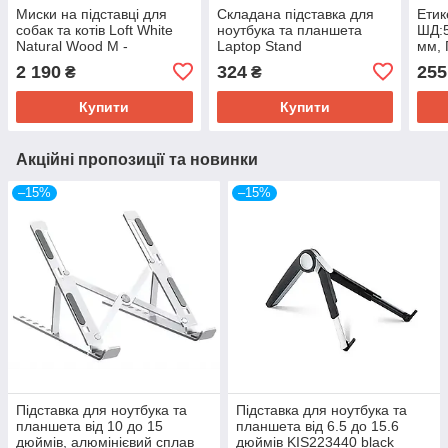
Миски на підставці для
Складана підставка для
Етик
собак та котів Loft White
ноутбука та планшета
ШД:5
Natural Wood M -
Laptop Stand
мм, 
42x22x10.5 см 0.75 л
HON
2 190
324
255
₴
₴
Купити
Купити
Акційні пропозиції та новинки
–15%
–15%
Підставка для ноутбука та
Підставка для ноутбука та
планшета від 10 до 15
планшета від 6.5 до 15.6
дюймів, алюмінієвий сплав
дюймів KIS223440 black