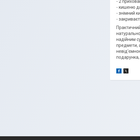
- 2 прихова
- кишеню д
- знімний к
- закриваєт
Практичний
натуральної
надійним с
предмети, 
невід'ємно
подарунка,