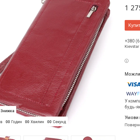
1 27
Купи
+380 (6
Kievstar
У компа
будь-я
ів
0
0
Годин
0
0
Хвилин
0
0
Секунд
поверн