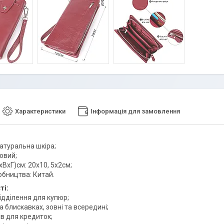
Характеристики
Інформація для замовлення
натуральна шкіра;
овий;
ВхГ)см: 20х10, 5х2см;
обництва: Китай.
ті:
відділення для купюр;
на блискавках, зовні та всередині;
ів для кредиток;