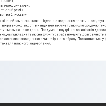
ні кишені;
ля телефону ззовні;
истьовий ремінь;
ься на блискавку.
 жіночий гаманець-клатч - ідеальне поєднання практичності, функ
 шкіри високої якості, він відрізняється не тільки благородною тек
упутником на кожен день. Продумана внутрішня організація дозволяє
а міцна підкладка та якісна фурнітура забезпечують довговічність 
ю частиною повсякденного чи вечірнього образу. Поставляється у фі
 так і для власного задоволення.