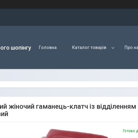
ого шопінгу
Головна
Каталог товарів
Про н
ий жіночий гаманець-клатч із відділенням 
вий
Готово 