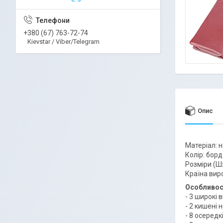
+380 (67) 763-72-74
Kievstar / Viber/Telegram
Опис
Матеріал: 
Колір: борд
Розміри (Шх
Країна вир
Особливос
- 3 широкі 
- 2 кишені 
- 8 осередк