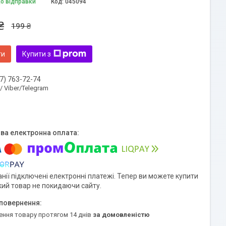
до відправки
Код:
045094
₴
199 ₴
ти
Купити з
7) 763-72-74
 / Viber/Telegram
нії підключені електронні платежі. Тепер ви можете купити
кий товар не покидаючи сайту.
ення товару протягом 14 днів
за домовленістю