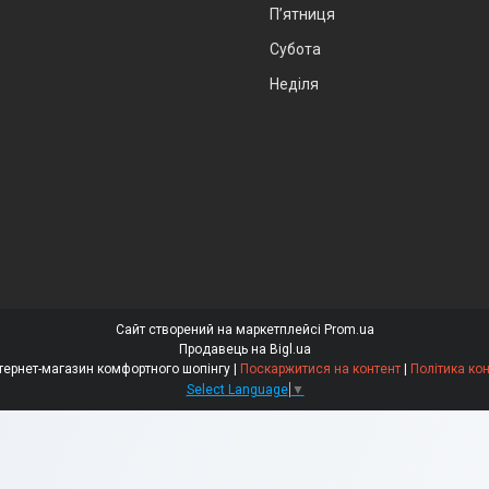
Пʼятниця
Субота
Неділя
Сайт створений на маркетплейсі
Prom.ua
Продавець на Bigl.ua
"Comfortno" інтернет-магазин комфортного шопінгу |
Поскаржитися на контент
|
Політика ко
Select Language
▼