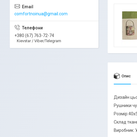
comfortnoinua@gmail.com
+380 (67) 763-72-74
Kievstar / Viber/Telegram
Опис
Дизайн ць
Рушники чу
Розмір:40х
Склад ткан
Виробник: У