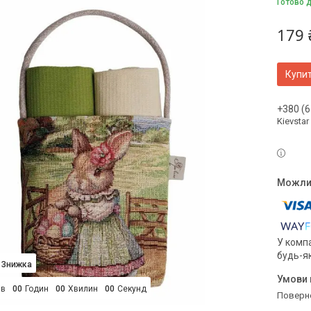
Готово 
179 
Купи
+380 (6
Kievstar
У компа
будь-я
ів
0
0
Годин
0
0
Хвилин
0
0
Секунд
поверн