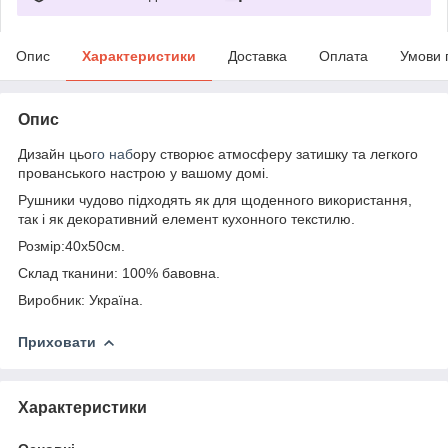
Опис
Характеристики
Доставка
Оплата
Умови 
Опис
Дизайн цьо
го наб
ору створює атмосферу затишку та легкого
прованського настрою у вашому домі.
Рушники чудово підходять як для щоденного використання,
так і як декоративний елемент кухонного текстилю.
Розмір:40х50см.
Склад тканини: 100% бавовна.
Виробник: Україна.
Приховати
Характеристики