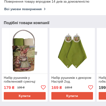
Повернення товару впродовж 14 днів за домовленістю
Всі умови повернення
Подібні товари компанії
Набір рушників у
Набір рушників з декором
Набі
гобеленовій сумочці
Настрій 2од.
гобе
179
169
199
₴
₴
199 ₴
199 ₴
Купити
Купити