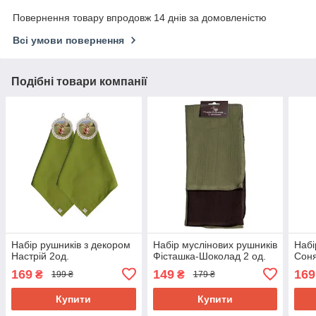
Повернення товару впродовж 14 днів за домовленістю
Всі умови повернення
Подібні товари компанії
Набір рушників з декором
Набір муслінових рушників
Набі
Настрій 2од.
Фісташка-Шоколад 2 од.
Соня
169
149
169
₴
₴
199 ₴
179 ₴
Купити
Купити