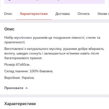
Опис
Характеристики
Доставка
Оплата
Умови 
Опис
Набір мусл
інових
рушників-це поєднання ніжності, стилю та
практичності.
Виготовлені з натурального мусліну, рушники добре вбирають
вологу, швидко сохнуть і залишаються м’якими навіть після
багаторазового прання.
Розмір:47х60см.
Склад тканини: 100% бавовна.
Виробник: Україна.
Приховати
Характеристики