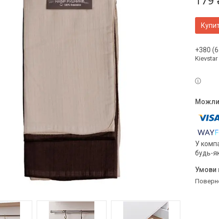
179 
Купи
+380 (6
Kievstar
У компа
будь-я
поверн