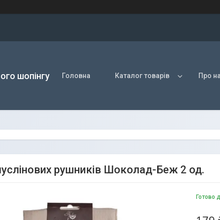
ого шопінгу
Головна
Каталог товарів
Про н
муслінових рушників Шоколад-Беж 2 од.
Готово 