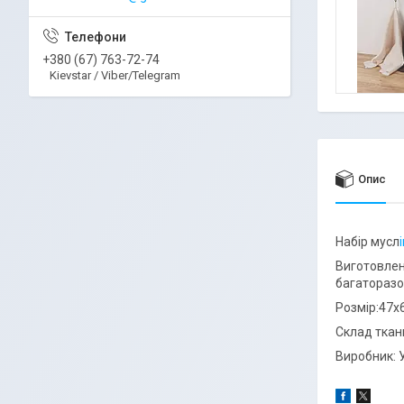
+380 (67) 763-72-74
Kievstar / Viber/Telegram
Опис
Набір мусл
Виготовлен
багаторазо
Розмір:47х
Склад ткан
Виробник: У