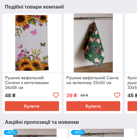
Подібні товари компанії
Рушник вафельний
Рушник вафельний Санта
Кух
Соняхи з метеликами
на зеленому 33х50 см
рушн
34х58 см
33х5
48
39
45
₴
₴
65 ₴
Купити
Купити
Акційні пропозиції та новинки
–40%
–40%