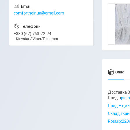
comfortnoinua@gmail.com
+380 (67) 763-72-74
Kievstar / Viber/Telegram
Опис
Доставка 3
Плед п
рикр
Плед – це 
Склад ткан
Розмір:220