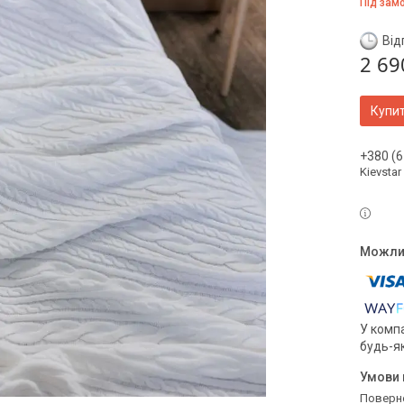
Під зам
Від
2 69
Купи
+380 (6
Kievstar
У компа
будь-я
поверн