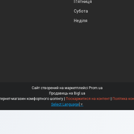
Пʼятниця
Субота
Неділя
Сайт створений на маркетплейсі
Prom.ua
Продавець на Bigl.ua
"Comfortno" інтернет-магазин комфортного шопінгу |
Поскаржитися на контент
|
Політика ко
Select Language
▼