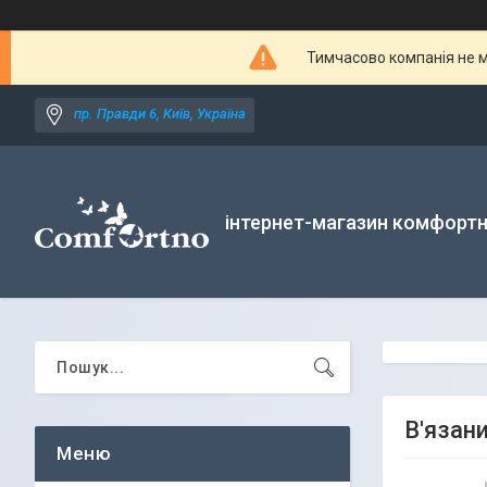
Тимчасово компанія не м
пр. Правди 6, Київ, Україна
інтернет-магазин комфортн
В'язан