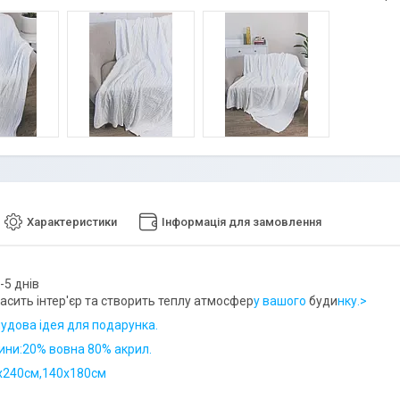
Характеристики
Інформація для замовлення
-5 днів
асить інтер'єр та створить теплу атмосфер
у вашого
буди
нку.>
чудова ідея для подарунка.
ини:20% вовна 80% акрил.
х240см,140х180см